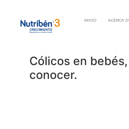
INICIO
ACERCA D
Cólicos en bebés
¿Por qué la fórmula
conocer.