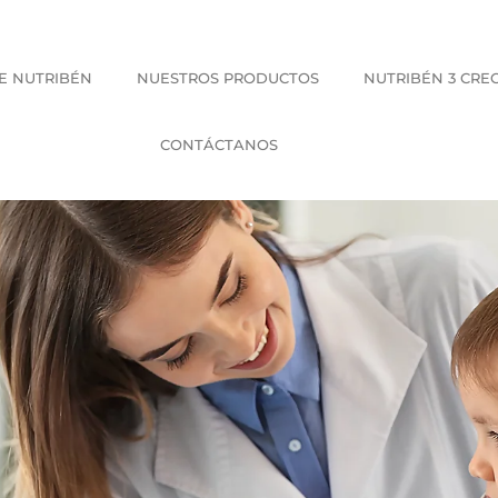
E NUTRIBÉN
NUESTROS PRODUCTOS
NUTRIBÉN 3 CRE
CONTÁCTANOS
 de Nutribén previene l
ndaciones pediátricas 