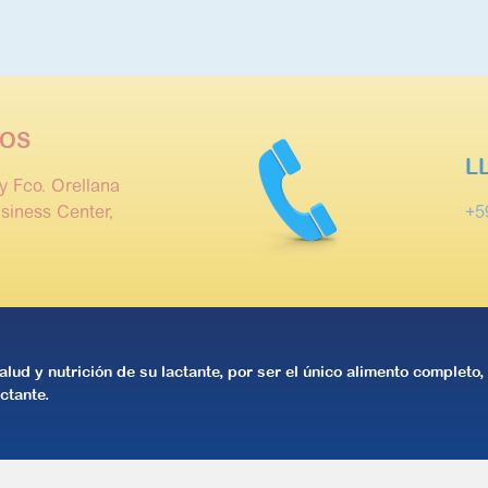
OS
L
y Fco. Orellana
siness Center,
+5
alud y nutrición de su lactante, por ser el único alimento completo
ctante.